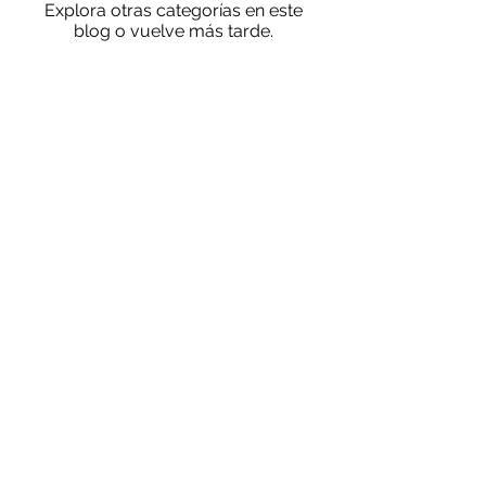
Explora otras categorías en este
blog o vuelve más tarde.
Síguenos en Nuestras Redes
Sociales:
© 2023
QIS Querétaro
Industrial Servicio